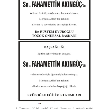
5 Temmuz 2026 tarihli Sözcü Gazetesi bugünkü vefat,