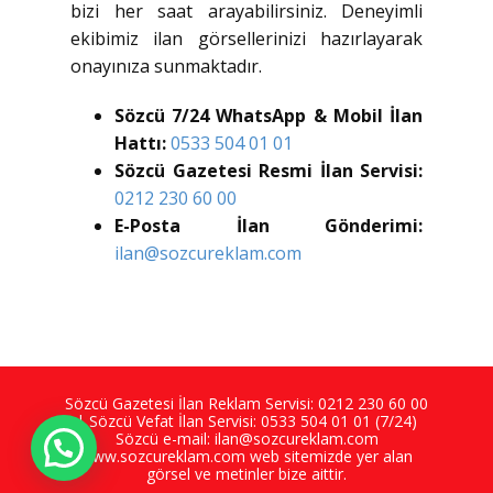
bizi her saat arayabilirsiniz. Deneyimli
ekibimiz ilan görsellerinizi hazırlayarak
onayınıza sunmaktadır.
Sözcü 7/24 WhatsApp & Mobil İlan
Hattı:
0533 504 01 01
Sözcü Gazetesi Resmi İlan Servisi:
0212 230 60 00
E-Posta İlan Gönderimi:
ilan@sozcureklam.com
Sözcü Gazetesi İlan Reklam Servisi:
0212 230 60 00
| Sözcü Vefat İlan Servisi:
0533 504 01 01
(7/24)
Sözcü e-mail:
ilan@sozcureklam.com
www.sozcureklam.com
web sitemizde yer alan
görsel ve metinler bize aittir.