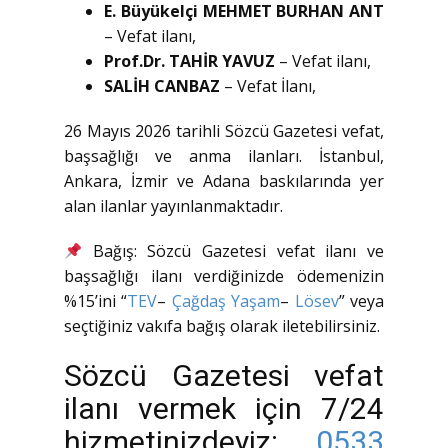
E. Büyükelçi MEHMET BURHAN ANT
– Vefat ilanı,
Prof.Dr. TAHİR YAVUZ
– Vefat ilanı,
SALİH CANBAZ
– Vefat İlanı,
26 Mayıs 2026 tarihli Sözcü Gazetesi vefat,
başsağlığı ve anma ilanları. İstanbul,
Ankara, İzmir ve Adana baskılarında yer
alan ilanlar yayınlanmaktadır.
Bağış: Sözcü Gazetesi vefat ilanı ve
başsağlığı ilanı verdiğinizde ödemenizin
%15’ini “
TEV
–
Çağdaş Yaşam
–
Lösev
” veya
seçtiğiniz vakıfa bağış olarak iletebilirsiniz.
Sözcü Gazetesi vefat
ilanı vermek için 7/24
hizmetinizdeyiz:
0533