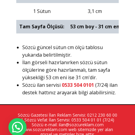
1 Sütun
3,1 cm
Tam Sayfa Ölçüsü:
53 cm boy - 31 cm en
Sözcü güncel sütun cm ölçü tablosu
yukarıda belirtilmiştir.
İlan görseli hazırlanırken sözcü sütun
ölçülerine göre hazırlanmalı, tam sayfa
yüksekliği 53 cm eni ise 31 cm'dir.
Sözcü ilan servisi
0533 504 0101
(7/24) ilan
destek hattınız arayarak bilgi alabilirsiniz.
Sözcü Gazetesi İlan Reklam Servisi:
0212 230 60 00
| Sözcü Vefat İlan Servisi:
0533 504 01 01
(7/24)
Sözcü e-mail:
ilan@sozcureklam.com
www.sozcureklam.com
web sitemizde yer alan
görsel ve metinler bize aittir.