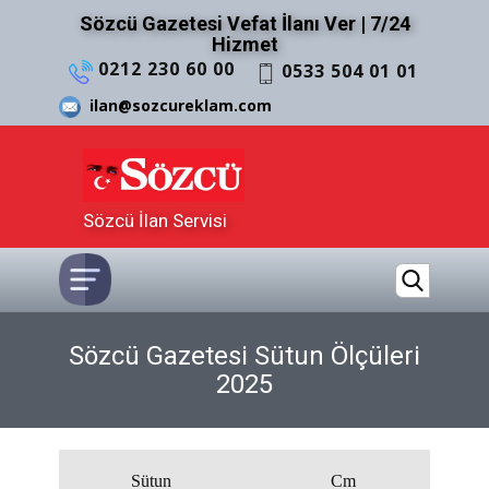
Sözcü Gazetesi Vefat İlanı Ver | 7/24
Hizmet
0212 230 60 00
0533 504 01 01
ilan@sozcureklam.com
Sözcü İlan Servisi
Sözcü Gazetesi Sütun Ölçüleri
2025
Sütun
Cm