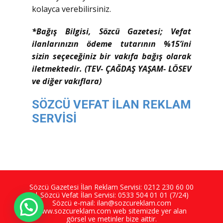
kolayca verebilirsiniz.
*Bağış Bilgisi, Sözcü Gazetesi; Vefat
ilanlarınızın ödeme tutarının %15’ini
sizin seçeceğiniz bir vakıfa bağış olarak
iletmektedir. (TEV- ÇAĞDAŞ YAŞAM- LÖSEV
ve diğer vakıflara)
SÖZCÜ VEFAT İLAN REKLAM
SERVİSİ
Sözcü Gazetesi İlan Reklam Servisi:
0212 230 60 00
| Sözcü Vefat İlan Servisi:
0533 504 01 01
(7/24)
Sözcü e-mail:
ilan@sozcureklam.com
www.sozcureklam.com
web sitemizde yer alan
görsel ve metinler bize aittir.