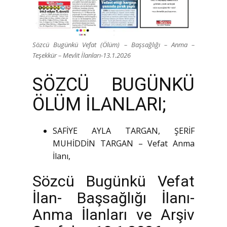
Sözcü Bugünkü Vefat (Ölüm) – Başsağlığı – Anma –
Teşekkür – Mevlit İlanları-13.1.2026
SÖZCÜ BUGÜNKÜ
ÖLÜM İLANLARI;
SAFİYE AYLA TARGAN, ŞERİF
MUHİDDİN TARGAN – Vefat Anma
İlanı,
Sözcü Bugünkü Vefat
İlan- Başsağlığı İlanı-
Anma İlanları ve Arşiv