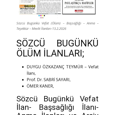
Sözcü Bugünkü Vefat (Ölüm) – Başsağlığı – Anma –
Teşekkür – Mevlit İlanları-13.2.2026
SÖZCÜ BUGÜNKÜ
ÖLÜM İLANLARI;
DUYGU ÖZKAZANÇ TEYMÜR – Vefat
İlanı,
Prof. Dr. SABRİ SAYARI,
ÖMER KANER,
Sözcü Bugünkü Vefat
İlan- Başsağlığı İlanı-