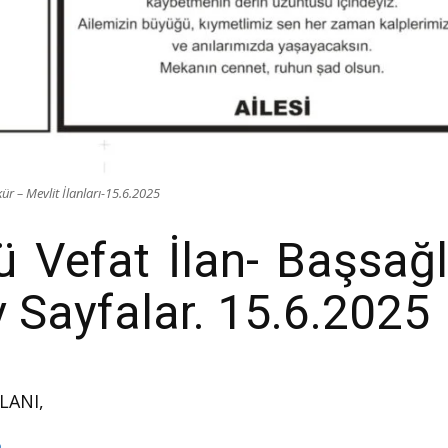
r – Mevlit İlanları-15.6.2025
Vefat İlan- Başsağl
iv Sayfalar. 15.6.2025
LANI,