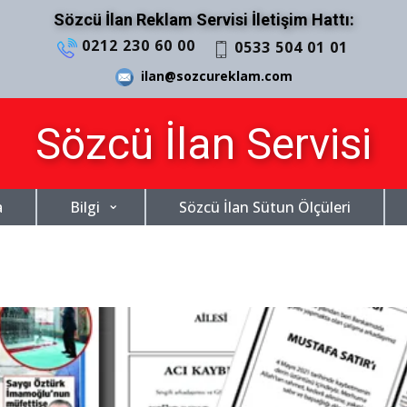
Sözcü İlan Reklam Servisi İletişim Hattı:
0212 230 60 00
0533 504 01 01
ilan@sozcureklam.com
Sözcü İlan Servisi
a
Bilgi
Sözcü İlan Sütun Ölçüleri