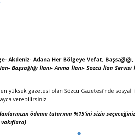
R
ge- Akdeniz- Adana Her Bölgeye Vefat, Başsağlığı, A
lan- Başsağlığı İlanı- Anma İlanı- Sözcü İlan Servisi 
 en yüksek gazetesi olan Sözcü Gazetesi’nde sosyal ila
ayca verebilirsiniz.
ilanlarınızın ödeme tutarının %15’ini sizin seçeceğini
vakıflara)