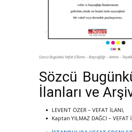
Sözcü Bugünkü Vefat (Ölüm) – Başsağlığı – Anma – Teşekkü
Sözcü Bugünkü 
İlanları ve Arş
LEVENT ÖZER – VEFAT İLANI,
Kaptan YILMAZ DAĞCI – VEFAT İ