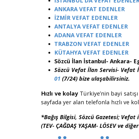
İSTANBUL’DA VEFAT EDENLE
ANKARA VEFAT EDENLER
İZMİR VEFAT EDENLER
ANTALYA VEFAT EDENLER
ADANA VEFAT EDENLER
TRABZON VEFAT EDENLER
KÜTAHYA VEFAT EDENLER
Sözcü İlan İstanbul- Ankara- E
Sözcü Vefat İlan Servisi- Vefat İ
01
(7/24) bize ulaşabilirsiniz.
Hızlı ve kolay
Türkiye’nin bayi satışı
sayfada yer alan telefonla hızlı ve kol
*Bağış Bilgisi, Sözcü Gazetesi; Vefat 
(TEV- ÇAĞDAŞ YAŞAM- LÖSEV ve diğer 