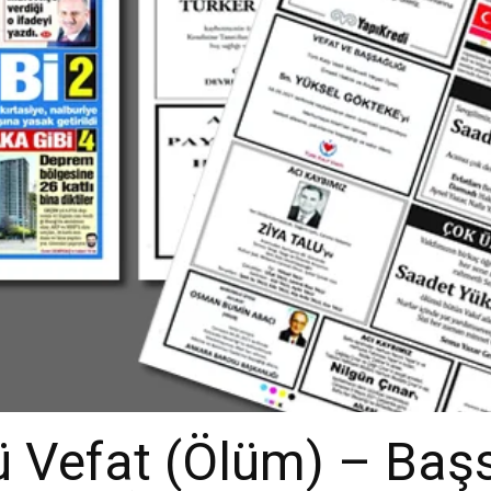
 Vefat (Ölüm) – Baş