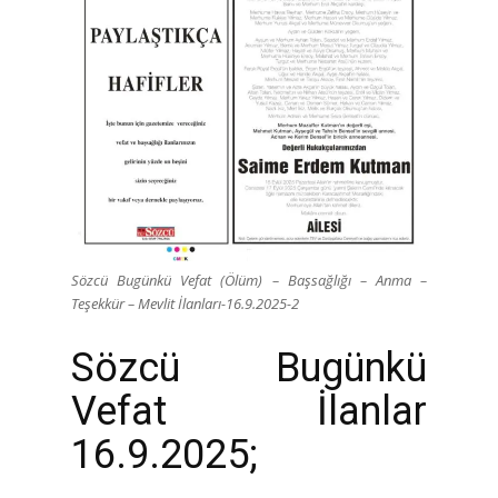
Sözcü Bugünkü Vefat (Ölüm) – Başsağlığı – Anma –
Teşekkür – Mevlit İlanları-16.9.2025-2
Sözcü Bugünkü
Vefat İlanlar
16.9.2025;