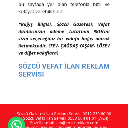
bu sayfada yer alan telefonla hızlı ve
kolayca verebilirsiniz.
*Bağış Bilgisi, Sözcü Gazetesi; Vefat
ilanlarınızın ödeme tutarının %15’ini
sizin seçeceğiniz bir vakıfa bağış olarak
iletmektedir. (TEV- ÇAĞDAŞ YAŞAM- LÖSEV
ve diğer vakıflara)
SÖZCÜ VEFAT İLAN REKLAM
SERVİSİ
Sözcü Gazetesi İlan Reklam Servisi:
0212 230 60 00
| Sözcü Vefat İlan Servisi:
0533 504 01 01
(7/24)
Sözcü e-mail:
ilan@sozcureklam.com
www.sozcureklam.com
web sitemizde yer alan