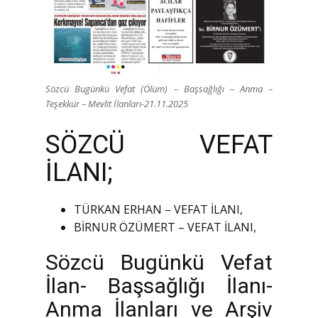
Sözcü Bugünkü Vefat (Ölüm) – Başsağlığı – Anma –
Teşekkür – Mevlit İlanları-21.11.2025
SÖZCÜ VEFAT
İLANI;
TÜRKAN ERHAN – VEFAT İLANI,
BİRNUR ÖZÜMERT – VEFAT İLANI,
Sözcü Bugünkü Vefat
İlan- Başsağlığı İlanı-
Anma İlanları ve Arşiv