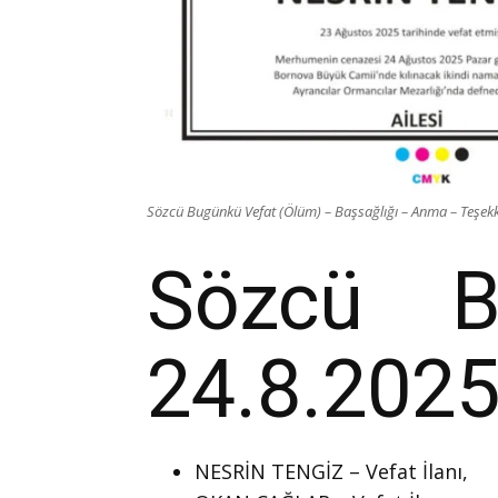
Sözcü Bugünkü Vefat (Ölüm) – Başsağlığı – Anma – Teşekkü
Sözcü B
24.8.2025
NESRİN TENGİZ – Vefat İlanı,