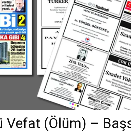
 Vefat (Ölüm) – Baş