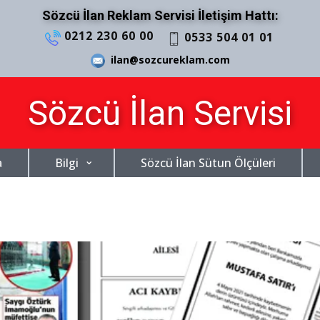
Sözcü İlan Reklam Servisi İletişim Hattı:
0212 230 60 00
0533 504 01 01
ilan@sozcureklam.com
Sözcü İlan Servisi
a
Bilgi
Sözcü İlan Sütun Ölçüleri