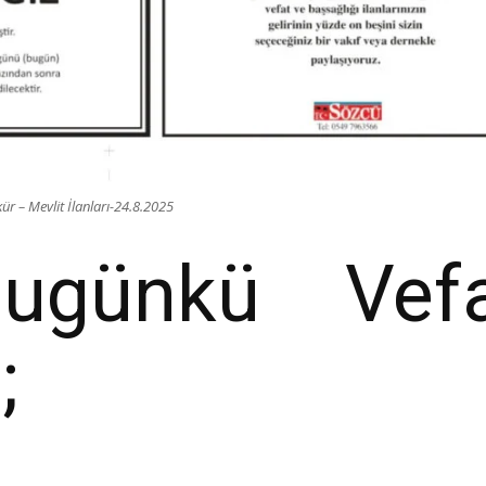
r – Mevlit İlanları-24.8.2025
ugünkü Vefat
;