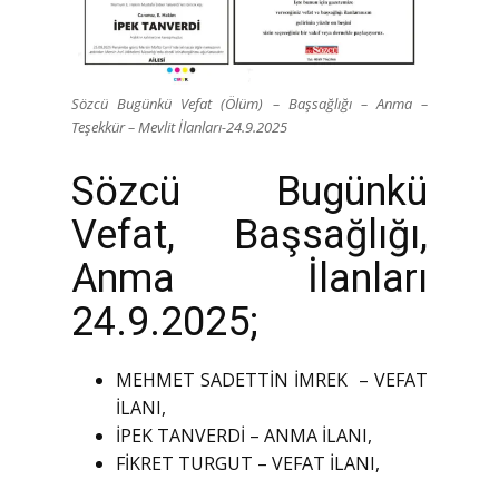
Sözcü Bugünkü Vefat (Ölüm) – Başsağlığı – Anma –
Teşekkür – Mevlit İlanları-24.9.2025
Sözcü Bugünkü
Vefat, Başsağlığı,
Anma İlanları
24.9.2025;
MEHMET SADETTİN İMREK – VEFAT
İLANI,
İPEK TANVERDİ – ANMA İLANI,
FİKRET TURGUT – VEFAT İLANI,