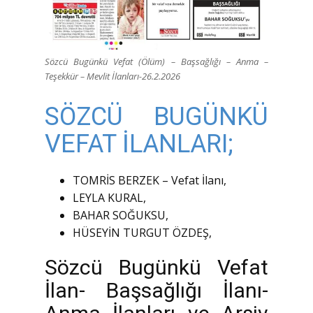
Sözcü Bugünkü Vefat (Ölüm) – Başsağlığı – Anma –
Teşekkür – Mevlit İlanları-26.2.2026
SÖZCÜ BUGÜNKÜ
VEFAT İLANLARI;
TOMRİS BERZEK – Vefat İlanı,
LEYLA KURAL,
BAHAR SOĞUKSU,
HÜSEYİN TURGUT ÖZDEŞ,
Sözcü Bugünkü Vefat
İlan- Başsağlığı İlanı-