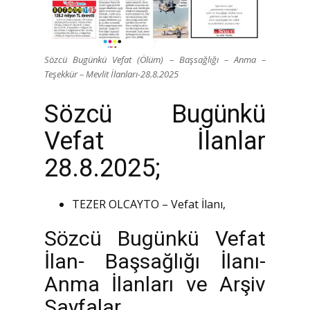
Sözcü Bugünkü Vefat (Ölüm) – Başsağlığı – Anma –
Teşekkür – Mevlit İlanları-28.8.2025
Sözcü Bugünkü
Vefat İlanlar
28.8.2025;
TEZER OLCAYTO – Vefat İlanı,
Sözcü Bugünkü Vefat
İlan- Başsağlığı İlanı-
Anma İlanları ve Arşiv
Sayfalar.