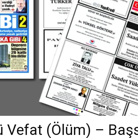
 Vefat (Ölüm) – Baş