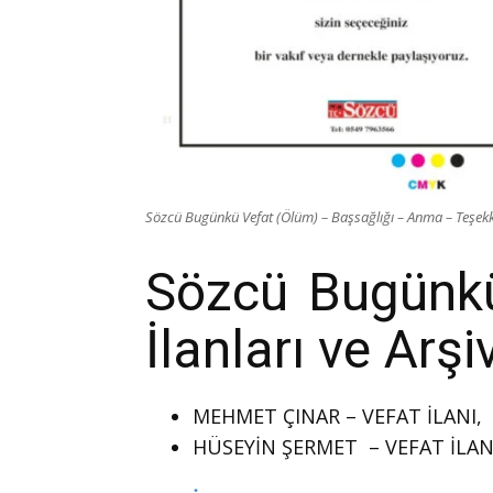
Sözcü Bugünkü Vefat (Ölüm) – Başsağlığı – Anma – Teşekkü
Sözcü Bugünkü 
İlanları ve Arş
MEHMET ÇINAR – VEFAT İLANI,
HÜSEYİN ŞERMET – VEFAT İLAN