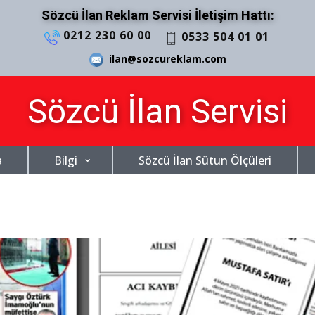
Sözcü İlan Reklam Servisi İletişim Hattı:
0212 230 60 00
0533 504 01 01
ilan@sozcureklam.com
Sözcü İlan Servisi
a
Bilgi
Sözcü İlan Sütun Ölçüleri