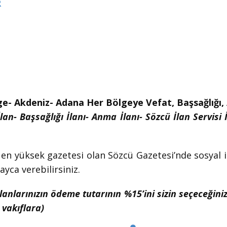
R
ge- Akdeniz- Adana Her Bölgeye Vefat, Başsağlığı, A
lan- Başsağlığı İlanı- Anma İlanı- Sözcü İlan Servisi 
 en yüksek gazetesi olan Sözcü Gazetesi’nde sosyal ila
ayca verebilirsiniz.
ilanlarınızın ödeme tutarının %15’ini sizin seçeceğini
vakıflara)