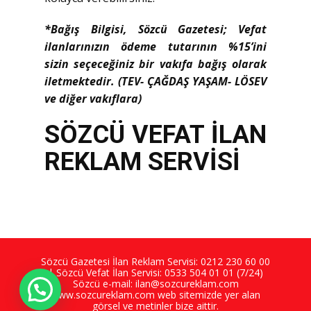
*Bağış Bilgisi, Sözcü Gazetesi; Vefat
ilanlarınızın ödeme tutarının %15’ini
sizin seçeceğiniz bir vakıfa bağış olarak
iletmektedir. (TEV- ÇAĞDAŞ YAŞAM- LÖSEV
ve diğer vakıflara)
SÖZCÜ VEFAT İLAN
REKLAM SERVİSİ
Sözcü Gazetesi İlan Reklam Servisi:
0212 230 60 00
| Sözcü Vefat İlan Servisi:
0533 504 01 01
(7/24)
Sözcü e-mail:
ilan@sozcureklam.com
www.sozcureklam.com
web sitemizde yer alan
görsel ve metinler bize aittir.